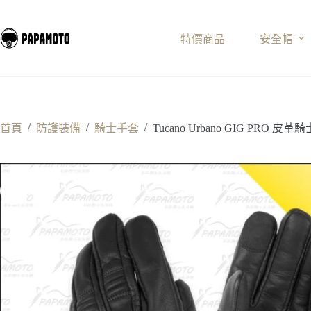
跳
至
特價商品
安全帽
主
要
內
容
/
/
/
首頁
防護裝備
騎士手套
Tucano Urbano GIG PRO 皮