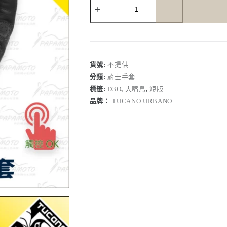
Urbano
GIG
PRO
皮
革
騎
貨號:
不提供
士
分類:
騎士手套
手
套
標籤:
D3O
,
大嘴鳥
,
短版
-
品牌：
TUCANO URBANO
黑
色
數
量