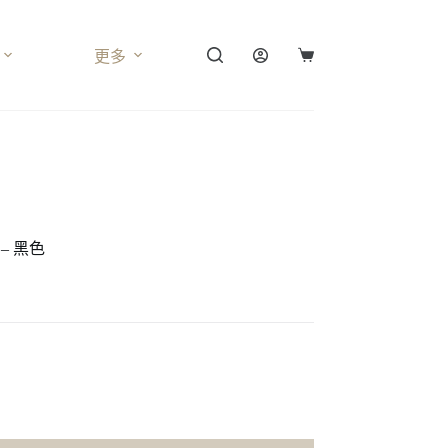
更多
購
物
車
 – 黑色