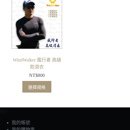
有
有
多
多
種
種
款
款
式。
式。
可
可
在
在
產
產
品
品
WindWalker 風行者 高級
頁
頁
款滑衣
面
面
NT$
800
選
選
此
擇
擇
選擇規格
產
選
選
品
項
項
有
帳戶
多
種
我的帳號
款
我的購物車