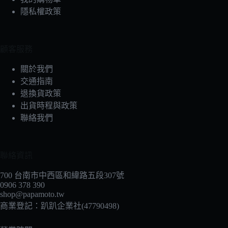
式。
隱私權政策
可
在
產
顧客服務
品
頁
關於我們
面
交通指南
選
退換貨政策
擇
出貨時程與政策
選
聯絡我們
項
聯絡資訊
700 台南市中西區和緯路五段307號
0906 378 390
shop@papamoto.tw
商業登記：趴趴企業社(47790498)