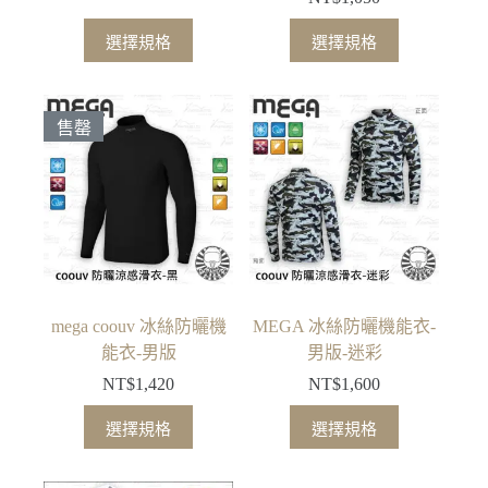
此
此
選擇規格
選擇規格
產
產
品
品
有
有
售罄
多
多
種
種
款
款
式。
式。
可
可
在
在
產
產
品
品
mega coouv 冰絲防曬機
MEGA 冰絲防曬機能衣-
頁
頁
能衣-男版
男版-迷彩
面
面
NT$
1,420
NT$
1,600
選
選
此
此
擇
擇
選擇規格
選擇規格
產
產
選
選
品
品
項
項