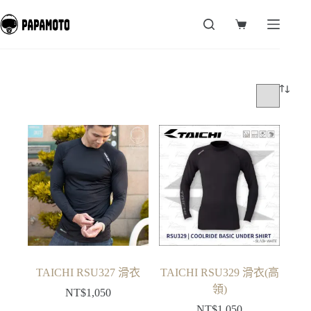
跳
至
購
主
物
要
車
內
容
TAICHI RSU327 滑衣
TAICHI RSU329 滑衣(高
領)
NT$
1,050
NT$
1,050