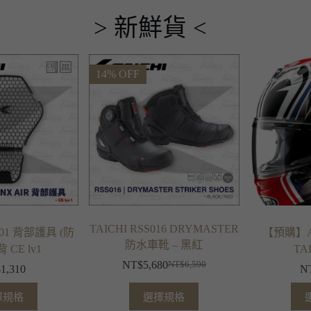
> 新鮮貨 <
14% OFF
TAICHI RSS016 DRYMASTER
101 背部護具 (防
【預購】AR
防水車靴 – 黑紅
CE lv1
TA
NT$
5,680
NT$
6,590
$
1,310
N
擇規格
選擇規格