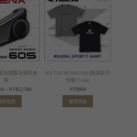
0S 安全帽藍牙通訊系
RS TAICHI RSU096 (吸濕排汗
統
快乾 T-shirt
00
–
NT$
22,500
NT$
960
選擇規格
選擇規格