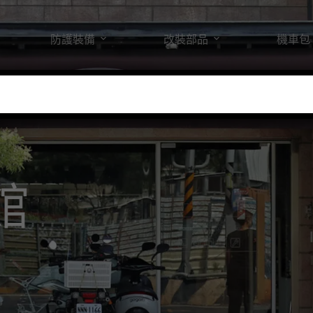
防護裝備
改裝部品
機車包
館