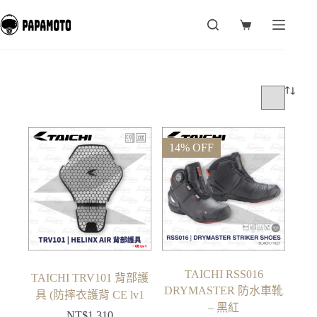
跳
至
購
主
物
要
車
內
容
14% OFF
TAICHI RSS016
TAICHI TRV101 背部護
DRYMASTER 防水車靴
具 (防摔衣護背 CE lv1
– 黑紅
NT$
1,310