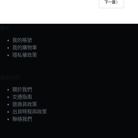
下一頁
種
種
款
款
式。
式。
帳戶
可
可
在
在
我的帳號
產
產
我的購物車
品
品
隱私權政策
頁
頁
面
面
選
選
顧客服務
擇
擇
選
選
關於我們
項
項
交通指南
退換貨政策
出貨時程與政策
聯絡我們