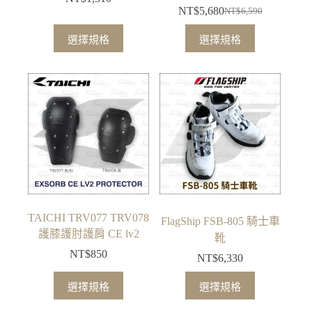
NT$
5,680
NT$
6,590
原
目
此
此
始
前
選擇規格
選擇規格
產
產
價
價
品
品
格：
格：
有
有
NT$6,590。
NT$5,680。
多
多
種
種
款
款
式。
式。
可
可
在
在
產
產
品
品
TAICHI TRV077 TRV078
FlagShip FSB-805 騎士車
頁
頁
護膝護肘護肩 CE lv2
靴
面
面
NT$
850
NT$
6,330
選
選
此
此
擇
擇
選擇規格
選擇規格
產
產
選
選