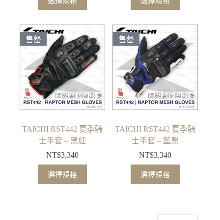
選擇規格
選擇規格
產
產
選
選
品
品
項
項
有
有
售罄
售罄
多
多
種
種
款
款
式。
式。
可
可
在
在
產
產
品
品
TAICHI RST442 夏季騎
TAICHI RST442 夏季騎
頁
頁
士手套 – 黑紅
士手套 – 藍黑
面
面
NT$
3,340
NT$
3,340
選
選
此
此
擇
擇
選擇規格
選擇規格
產
產
選
選
品
品
項
項
有
有
多
多