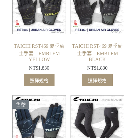
款
款
式。
式。
可
可
在
在
產
產
品
品
TAICHI RST469 夏季騎
TAICHI RST469 夏季騎
頁
頁
士手套 – EMBLEM
士手套 – EMBLEM
面
面
YELLOW
BLACK
選
選
NT$
1,830
NT$
1,830
擇
擇
此
此
選擇規格
選擇規格
選
選
產
產
項
項
品
品
有
有
售罄
多
多
種
種
款
款
式。
式。
可
可