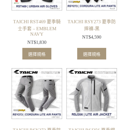
在
在
產
產
品
品
TAICHI RST469 夏季騎
TAICHI RSY273 夏季防
頁
頁
士手套 – EMBLEM
摔褲-黑
面
面
NAVY
NT$
4,590
選
選
NT$
1,830
擇
擇
此
此
選擇規格
選擇規格
選
選
產
產
項
項
品
品
有
有
多
多
種
種
款
款
式。
式。
可
可
在
在
產
產
品
品