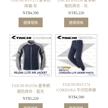
TAICHI RSY273 夏季防
TAICHI RSJ356 夏季網
頁
頁
摔褲-灰
眼防摔衣 – 灰
面
面
NT$
4,590
NT$
5,220
選
選
此
此
擇
擇
選擇規格
選擇規格
產
產
選
選
品
品
項
項
有
有
多
多
種
種
款
款
式。
式。
可
可
在
在
產
產
品
品
TAICHI RSY274
TAICHI RSJ356 夏季網
頁
頁
CORDURA 牛仔防摔褲
眼防摔衣 – 藍灰
面
面
NT$
4,590
NT$
5,220
選
選
此
此
擇
擇