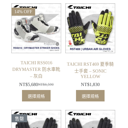
品
品
項
項
有
有
14% OFF
多
多
種
種
款
款
式。
式。
可
可
在
在
產
產
品
品
TAICHI RSS016
TAICHI RST469 夏季騎
頁
頁
DRYMASTER 防水車靴
士手套 – SONIC
面
面
– 灰白
YELLOW
選
選
NT$
5,680
NT$
1,830
NT$
6,590
原
目
擇
擇
此
此
始
前
選擇規格
選擇規格
選
選
產
產
價
價
項
項
品
品
格：
格：
有
有
NT$6,590。
NT$5,680。
售罄
多
多
種
種