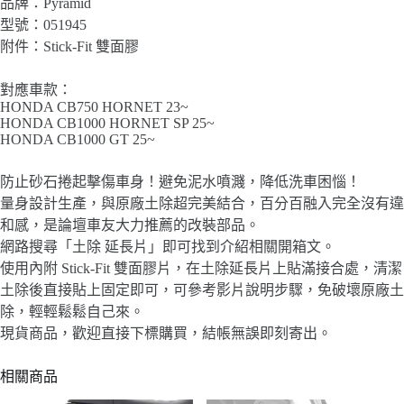
品牌：Pyramid
型號：051945
附件：Stick-Fit 雙面膠
對應車款：
HONDA CB750 HORNET 23~
HONDA CB1000 HORNET SP 25~
HONDA CB1000 GT 25~
防止砂石捲起擊傷車身！避免泥水噴濺，降低洗車困惱！
量身設計生產，與原廠土除超完美結合，百分百融入完全沒有違
和感，是論壇車友大力推薦的改裝部品。
網路搜尋「土除 延長片」即可找到介紹相關開箱文。
使用內附 Stick-Fit 雙面膠片，在土除延長片上貼滿接合處，清潔
土除後直接貼上固定即可，可參考影片說明步驟，免破壞原廠土
除，輕輕鬆鬆自己來。
現貨商品，歡迎直接下標購買，結帳無誤即刻寄出。
相關商品