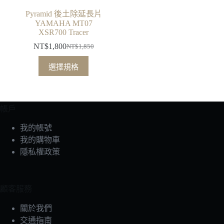
Pyramid 後土除延長片
YAMAHA MT07
XSR700 Tracer
NT$
1,800
NT$
1,850
原
目
此
始
前
選擇規格
產
價
價
品
格：
格：
有
NT$1,850。
NT$1,800。
帳戶
多
種
我的帳號
款
我的購物車
式。
隱私權政策
可
在
產
顧客服務
品
頁
關於我們
面
交通指南