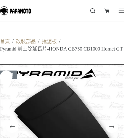
跳
至
購
主
物
要
車
內
容
/
/
/
首頁
改裝部品
擋泥板
Pyramid 前土除延長片-HONDA CB750 CB1000 Hornet GT
售罄