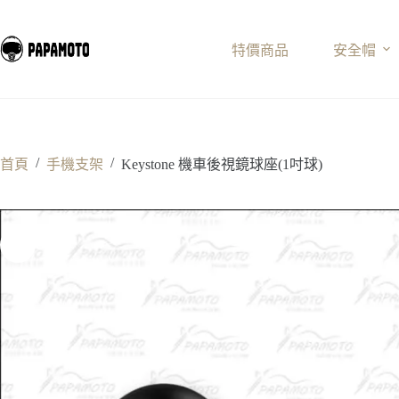
跳
至
特價商品
安全帽
主
要
內
容
/
/
首頁
手機支架
Keystone 機車後視鏡球座(1吋球)