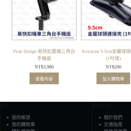
Peak Design 易快扣重機三角台
Keystone 9.5cm金屬
手機座
(1吋球)
NT$
3,980
NT$
200
查看內容
加入購物車
帳戶
顧客服務
我的帳號
關於我們
我的購物車
交通指南