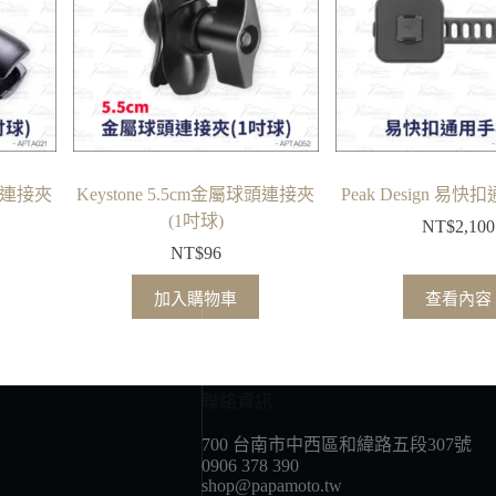
球頭連接夾
Keystone 5.5cm金屬球頭連接夾
Peak Design 易
(1吋球)
NT$
2,100
NT$
96
加入購物車
查看內容
聯絡資訊
700 台南市中西區和緯路五段307號
0906 378 390
shop@papamoto.tw