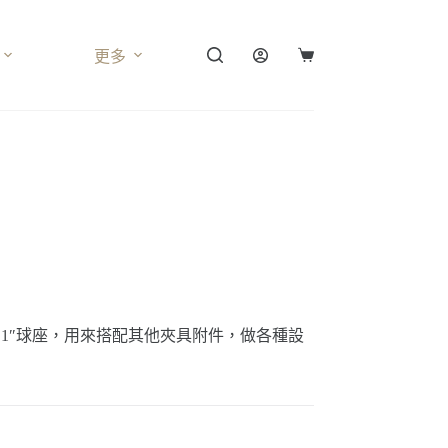
更多
購
物
車
1″球座，用來搭配其他夾具附件，做各種設
。